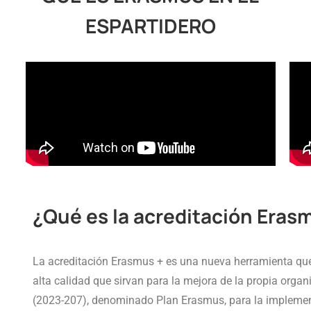
ESPARTIDERO
¿Qué es la acreditación Erasm
La acreditación Erasmus + es una nueva herramienta que 
alta calidad que sirvan para la mejora de la propia organ
(2023-207), denominado Plan Erasmus, para la implemen