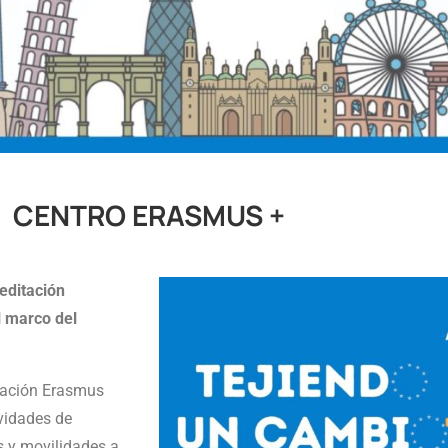
CENTRO ERASMUS +
editación
 marco del
itación Erasmus
ividades de
s y movilidades a