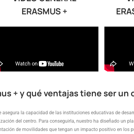
ERASMUS +
ERA
us + y qué ventajas tiene ser un
asegura la capacidad de las instituciones educativas de desarr
ización del centro. Para conseguirla, nuestro ha diseñado un pla
tación de movilidades que tengan un impacto positivo en los p