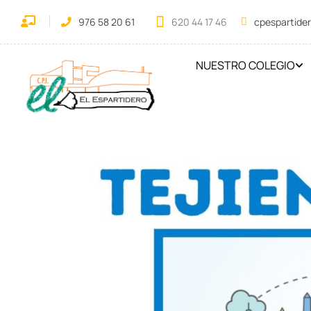
976 58 20 61
620 44 17 46
cpespartide
NUESTRO COLEGIO