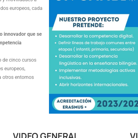
ndos europeos, cada
o innovador que se
ompetencia
o de cinco cursos
es europeos,
 otros entornos
VIDEO GENERAL
V