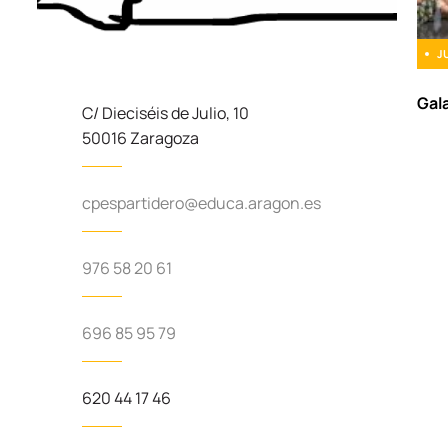
J
Gal
C/ Dieciséis de Julio, 10
50016 Zaragoza
cpespartidero@educa.aragon.es
976 58 20 61
696 85 95 79
620 44 17 46