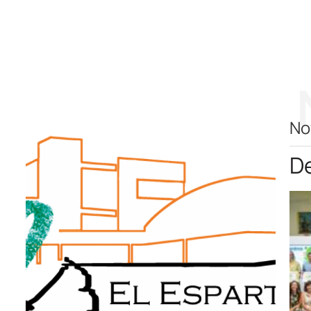
No
De