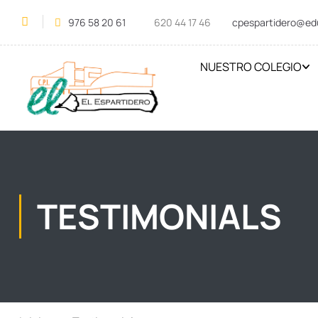
976 58 20 61
620 44 17 46
cpespartidero@ed
NUESTRO COLEGIO
TESTIMONIALS