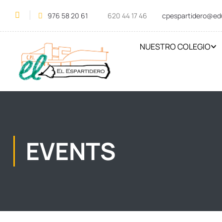
976 58 20 61
620 44 17 46
cpespartidero@ed
NUESTRO COLEGIO
EVENTS