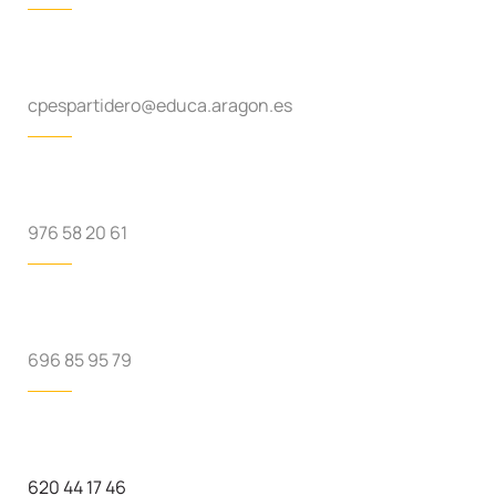
cpespartidero@educa.aragon.es
976 58 20 61
696 85 95 79
620 44 17 46