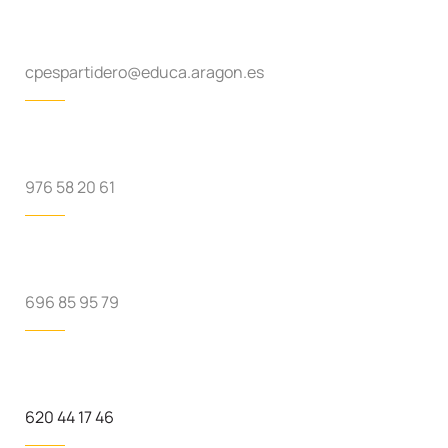
cpespartidero@educa.aragon.es
976 58 20 61
696 85 95 79
620 44 17 46