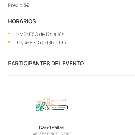
Precio
3€
HORARIOS
1º y 2º ESO de 17h a 18h
3º y 4º ESO de 18h a 19h
PARTICIPANTES DEL EVENTO
David Pallás
@PIEEESPARTIDERO