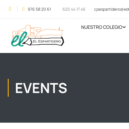
976 58 20 61
620 44 17 46
cpespartidero@ed
NUESTRO COLEGIO
EVENTS