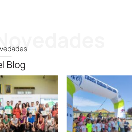
Novedades
vedades
l Blog