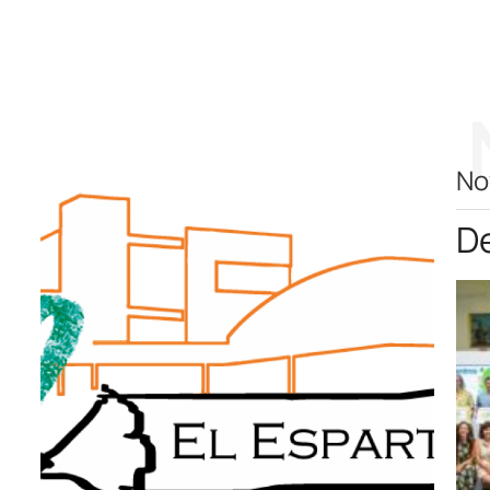
No
De