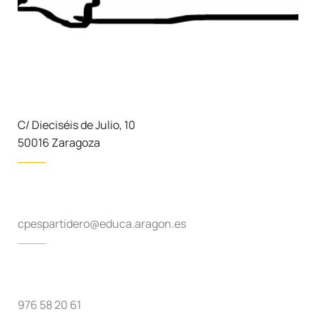
C/ Dieciséis de Julio, 10
50016 Zaragoza
cpespartidero@educa.aragon.es
976 58 20 61