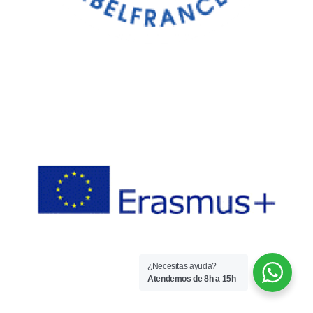
¿Necesitas ayuda?
Atendemos de 8h a 15h