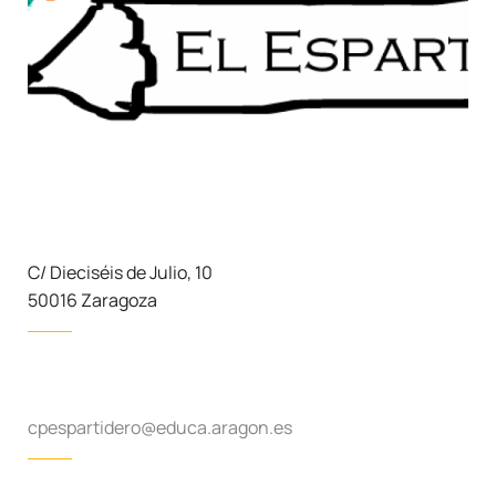
C/ Dieciséis de Julio, 10
50016 Zaragoza
cpespartidero@educa.aragon.es