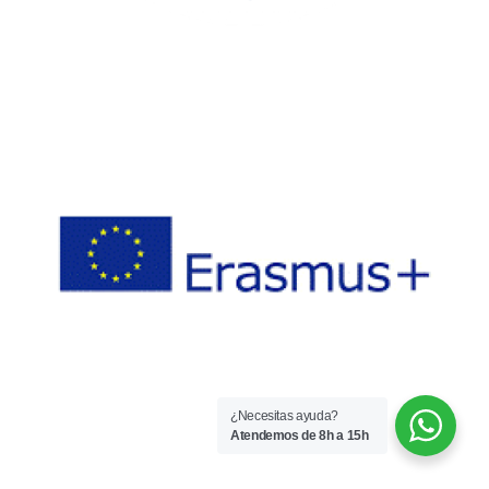
¿Necesitas ayuda?
Atendemos de 8h a 15h