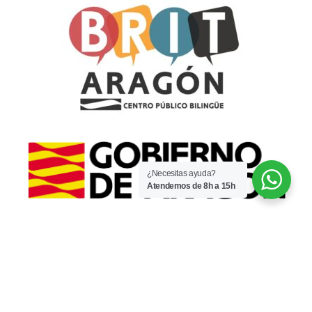
¿Necesitas ayuda?
Atendemos de 8h a 15h
© 2022 · CPI Espartidero · Por
WaysIT
·
·
Aviso legal
Política de privacidad
No usamos cookies