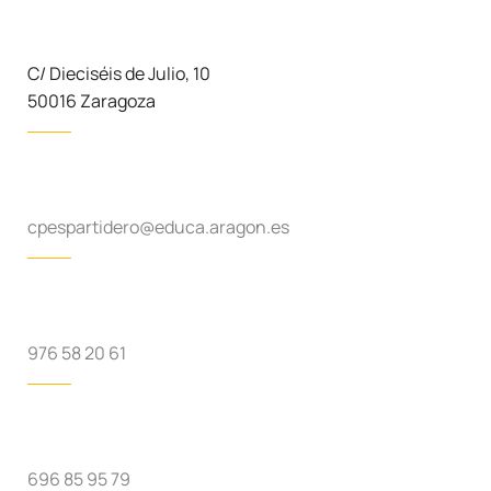
C/ Dieciséis de Julio, 10
50016 Zaragoza
cpespartidero@educa.aragon.es
976 58 20 61
696 85 95 79