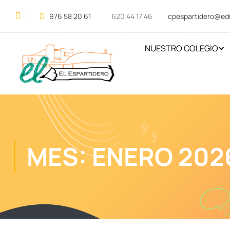
976 58 20 61
620 44 17 46
cpespartidero@ed
NUESTRO COLEGIO
MES: ENERO 202