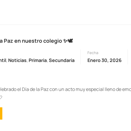
la Paz en nuestro colegio ✨🕊️
Fecha
ntil
,
Noticias
,
Primaria
,
Secundaria
Enero 30, 2026
ebrado el Día de la Paz con un acto muy especial lleno de em
🤍