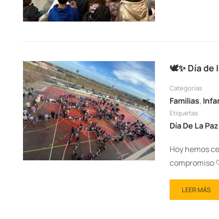
🕊️✨ Día de 
Categorías
Familias
,
Infa
Etiquetas
Día De La Paz
Hoy hemos cel
compromiso 
LEER MÁS