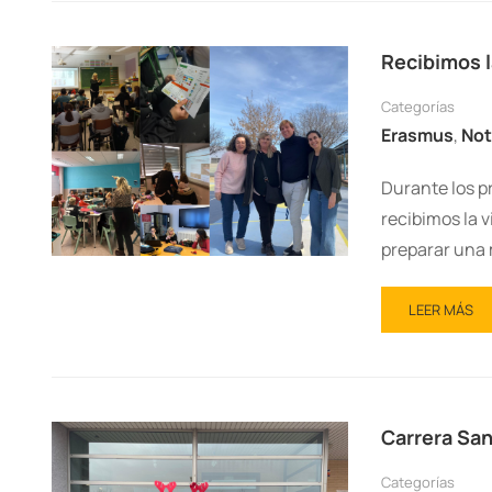
Recibimos l
Categorías
Erasmus
,
Not
Durante los pr
recibimos la v
preparar una 
LEER MÁS
Carrera San
Categorías