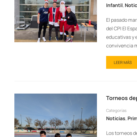
Infantil
,
Notic
El pasado mart
del CPI El Esp
educativas y e
convivencia m
LEER MÁS
Torneos dep
Categorías
Noticias
,
Prim
Los torneos d