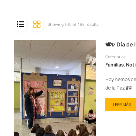
Showing 1-10 of 498 results
🕊️✨ Día de 
Categorías
Familias
,
Noti
Hoy hemos cel
de la Paz 🧪💙
LEER MÁS