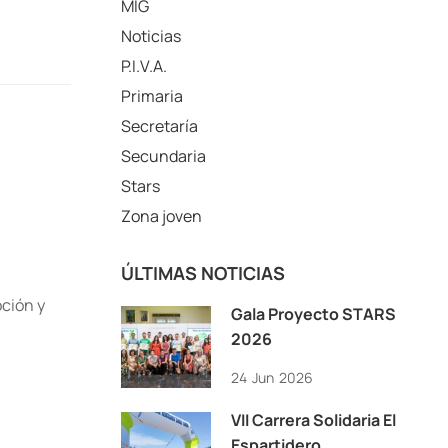
MIG
Noticias
P.I.V.A.
Primaria
Secretaría
Secundaria
Stars
Zona joven
ÚLTIMAS NOTICIAS
oción y
Gala Proyecto STARS
2026
24
Jun
2026
VII Carrera Solidaria El
Espartidero