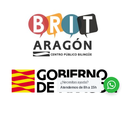
¿Necesitas ayuda?
Atendemos de 8h a 15h
© 2022 · CPI Espartidero · Por
WaysIT