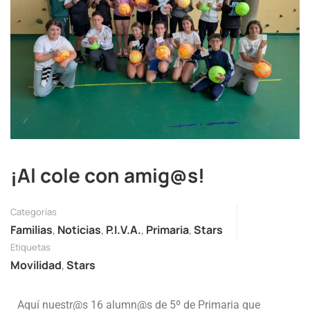
¡Al cole con amig@s!
Categorías
Familias
,
Noticias
,
P.I.V.A.
,
Primaria
,
Stars
Etiquetas
Movilidad
,
Stars
Aquí nuestr@s 16 alumn@s de 5º de Primaria que