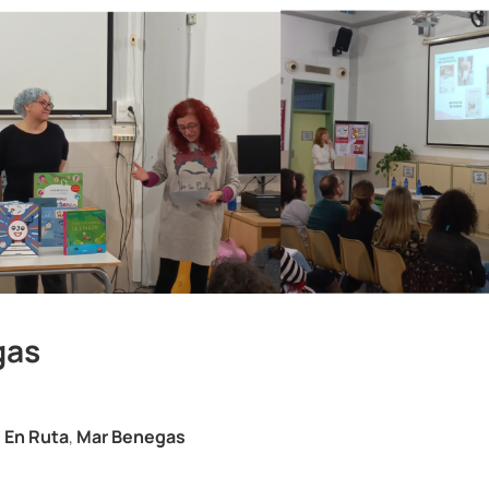
gas
s En Ruta
,
Mar Benegas