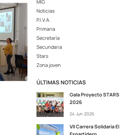
MIG
Noticias
P.I.V.A.
Primaria
Secretaría
Secundaria
Stars
Zona joven
ÚLTIMAS NOTICIAS
Gala Proyecto STARS
2026
24
Jun
2026
VII Carrera Solidaria El
Espartidero