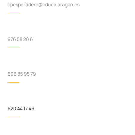
cpespartidero@educa.aragon.es
976 58 20 61
696 85 95 79
620 44 17 46