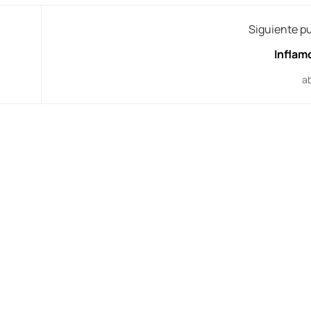
Siguiente p
Inflam
ab