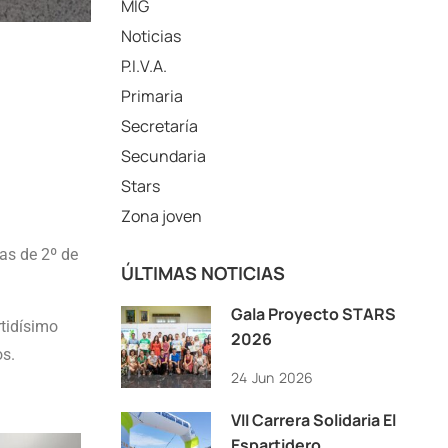
MIG
Noticias
P.I.V.A.
Primaria
Secretaría
Secundaria
Stars
Zona joven
as de 2º de
ÚLTIMAS NOTICIAS
Gala Proyecto STARS
rtidísimo
2026
os.
24
Jun
2026
VII Carrera Solidaria El
Espartidero