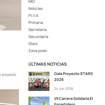
MIG
Noticias
P.I.V.A.
Primaria
Secretaría
Secundaria
Stars
Zona joven
ÚLTIMAS NOTICIAS
Gala Proyecto STARS
n proyecto
2026
24
Jun
2026
VII Carrera Solidaria El
Espartidero