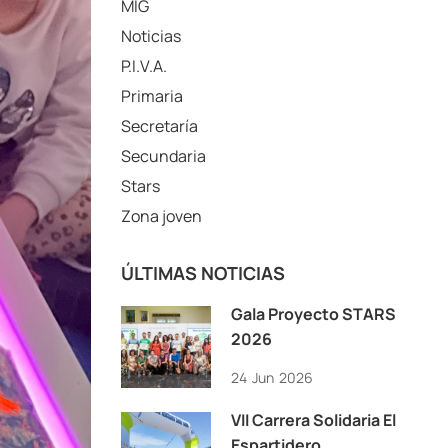
MIG
Noticias
P.I.V.A.
Primaria
Secretaría
Secundaria
Stars
Zona joven
ÚLTIMAS NOTICIAS
Gala Proyecto STARS
2026
24
Jun
2026
VII Carrera Solidaria El
Espartidero