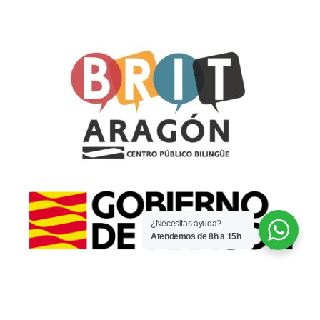
¿Necesitas ayuda?
Atendemos de 8h a 15h
© 2022 · CPI Espartidero · Por
WaysIT