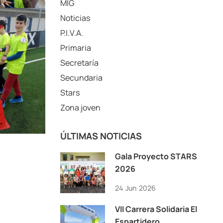
MIG
Noticias
P.I.V.A.
Primaria
Secretaría
Secundaria
Stars
Zona joven
ÚLTIMAS NOTICIAS
Gala Proyecto STARS
2026
24
Jun
2026
VII Carrera Solidaria El
Espartidero