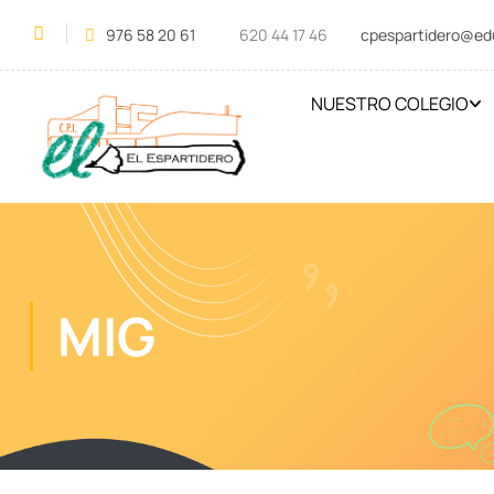
976 58 20 61
620 44 17 46
cpespartidero@ed
NUESTRO COLEGIO
MIG