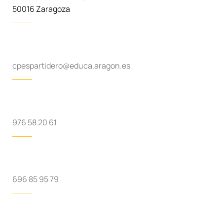
50016 Zaragoza
cpespartidero@educa.aragon.es
976 58 20 61
696 85 95 79