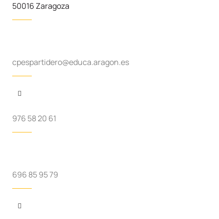
50016 Zaragoza
cpespartidero@educa.aragon.es
976 58 20 61
696 85 95 79