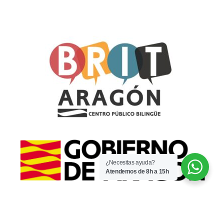
¿Necesitas ayuda?
Atendemos de 8h a 15h
© 2022 · CPI Espartidero · Por
WaysIT