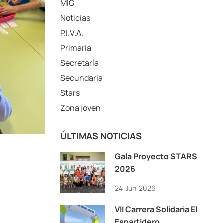
MIG
Noticias
P.I.V.A.
Primaria
Secretaría
Secundaria
Stars
Zona joven
ÚLTIMAS NOTICIAS
Gala Proyecto STARS
2026
24
Jun
2026
VII Carrera Solidaria El
Espartidero