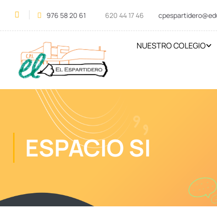
976 58 20 61
620 44 17 46
cpespartidero@ed
NUESTRO COLEGIO
ESPACIO SI