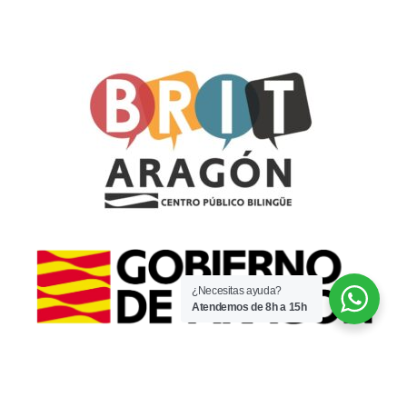
¿Necesitas ayuda?
Atendemos de 8h a 15h
© 2022 · CPI Espartidero · Por
WaysIT