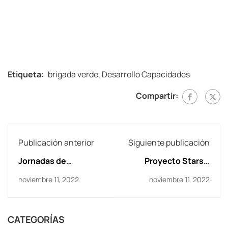
Etiqueta:
brigada verde
,
Desarrollo Capacidades
Compartir:
Publicación anterior
Siguiente publicación
Jornadas de
Proyecto Stars y
Convivencia
Desarrollo de
noviembre 11, 2022
noviembre 11, 2022
Deportiva de la
Capacidades
Margen Izquierda del
río Gállego
CATEGORÍAS