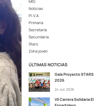
MIG
Noticias
P.I.V.A.
Primaria
Secretaría
Secundaria
Stars
Zona joven
ÚLTIMAS NOTICIAS
Gala Proyecto STARS
2026
24
Jun
2026
VII Carrera Solidaria El
Espartidero