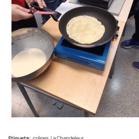
Etiqueta:
crêpes
,
La Chandeleur