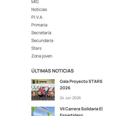
MIG
Noticias
P.I.V.A.
Primaria
Secretaría
Secundaria
Stars
Zona joven
ÚLTIMAS NOTICIAS
Gala Proyecto STARS
2026
24
Jun
2026
VII Carrera Solidaria El
Espartidero