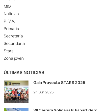
MIG
Noticias
P.I.V.A.
Primaria
Secretaría
Secundaria
Stars
Zona joven
ÚLTIMAS NOTICIAS
Gala Proyecto STARS 2026
24
Jun
2026
VII Carrera Solidaria El Espartidero