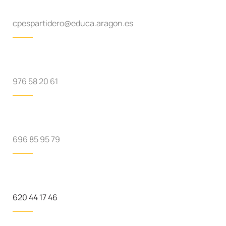
cpespartidero@educa.aragon.es
976 58 20 61
696 85 95 79
620 44 17 46