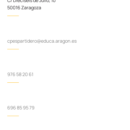
C/ Dieciséis de Julio, 10
50016 Zaragoza
cpespartidero@educa.aragon.es
976 58 20 61
696 85 95 79