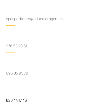
cpespartidero@educa.aragon.es
976 58 20 61
696 85 95 79
620 44 17 46