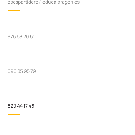
cpespartidero@educa.aragon.es
976 58 20 61
696 85 95 79
620 44 17 46