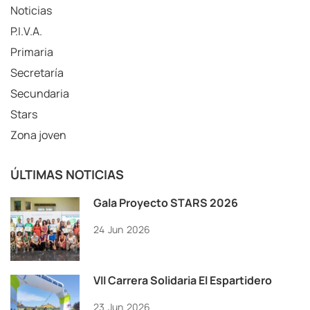
Noticias
P.I.V.A.
Primaria
Secretaría
Secundaria
Stars
Zona joven
ÚLTIMAS NOTICIAS
Gala Proyecto STARS 2026
24
Jun
2026
VII Carrera Solidaria El Espartidero
23
Jun
2026