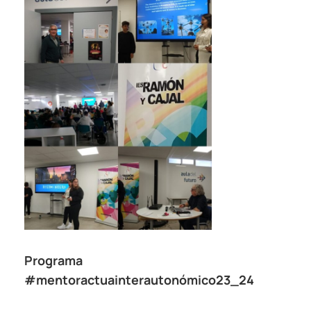
Programa
#mentoractuainterautonómico23_24