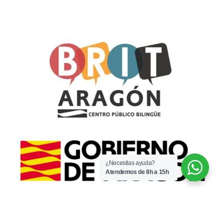
¿Necesitas ayuda?
Atendemos de 8h a 15h
© 2022 · CPI Espartidero · Por
WaysIT