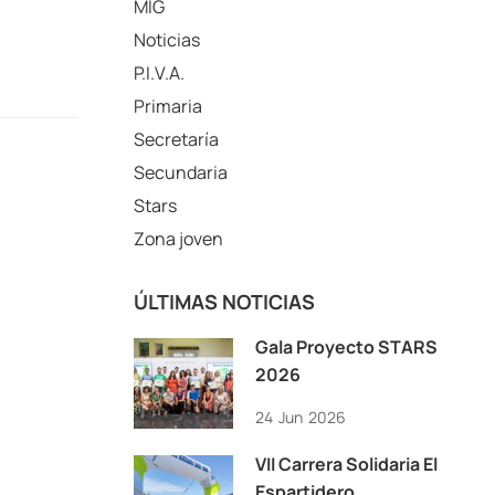
MIG
Noticias
P.I.V.A.
Primaria
Secretaría
Secundaria
Stars
Zona joven
ÚLTIMAS NOTICIAS
Gala Proyecto STARS
2026
24
Jun
2026
VII Carrera Solidaria El
Espartidero