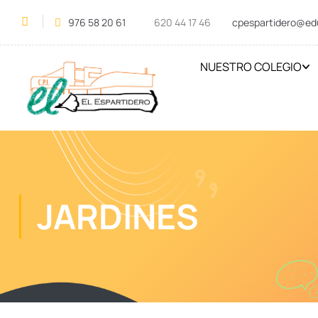
976 58 20 61
620 44 17 46
cpespartidero@ed
NUESTRO COLEGIO
JARDINES