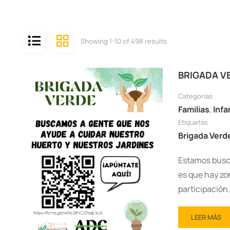
Showing 1-10 of 498 results
BRIGADA V
Categorías
Familias
,
Infa
Etiquetas
Brigada Verd
Estamos busca
es que hay zo
participación
LEER MÁS