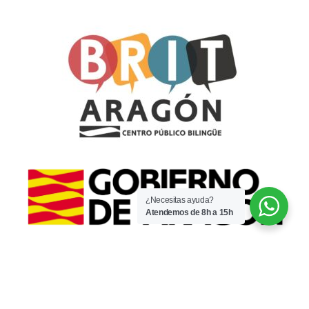
¿Necesitas ayuda?
Atendemos de 8h a 15h
© 2022 · CPI Espartidero · Por
WaysIT