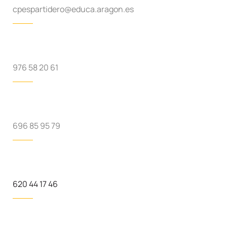
cpespartidero@educa.aragon.es
976 58 20 61
696 85 95 79
620 44 17 46