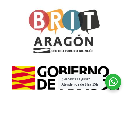
¿Necesitas ayuda?
Atendemos de 8h a 15h
© 2022 · CPI Espartidero · Por
WaysIT