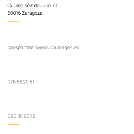
C/ Dieciséis de Julio, 10
50016 Zaragoza
cpespartidero@educa.aragon.es
976 58 20 61
696 85 95 79