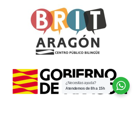
¿Necesitas ayuda?
Atendemos de 8h a 15h
© 2022 · CPI Espartidero · Por
WaysIT
·
·
Aviso legal
Política de privacidad
No usamos cookies