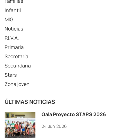
Familias
Infantil
MIG
Noticias
P.I.V.A.
Primaria
Secretaría
Secundaria
Stars
Zona joven
ÚLTIMAS NOTICIAS
Gala Proyecto STARS 2026
24
Jun
2026