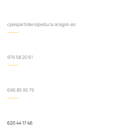
cpespartidero@educa.aragon.es
976 58 20 61
696 85 95 79
620 44 17 46