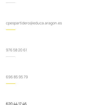
cpespartidero@educa.aragon.es
976 58 20 61
696 85 95 79
620 44 17 46